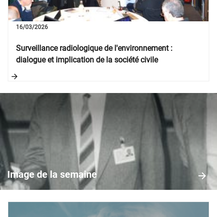
16/03/2026
Surveillance radiologique de l'environnement :
dialogue et implication de la société civile
Image
de
la
Image de la semaine
semaine