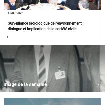
16/03/2026
Surveillance radiologique de l'environnement :
dialogue et implication de la société civile
Image
de
la
Image de la semaine
semaine