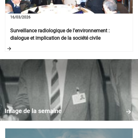
16/03/2026
Surveillance radiologique de l'environnement :
dialogue et implication de la société civile
Image
de
la
Image de la semaine
semaine