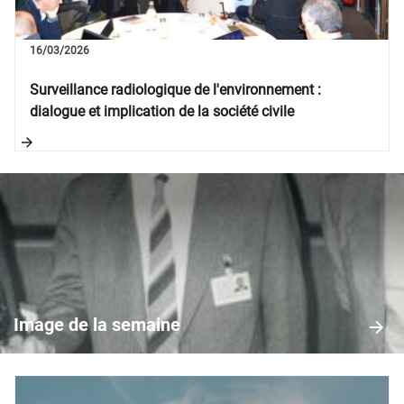
16/03/2026
Surveillance radiologique de l'environnement :
dialogue et implication de la société civile
Image
de
la
Image de la semaine
semaine