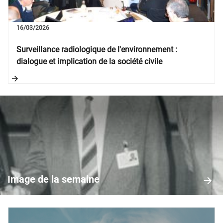
16/03/2026
Surveillance radiologique de l'environnement :
dialogue et implication de la société civile
Image
de
la
Image de la semaine
semaine