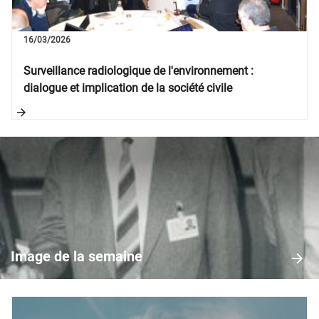
16/03/2026
Surveillance radiologique de l'environnement :
dialogue et implication de la société civile
Image
de
la
Image de la semaine
semaine