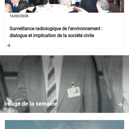
16/03/2026
Surveillance radiologique de l'environnement :
dialogue et implication de la société civile
Image
de
la
Image de la semaine
semaine