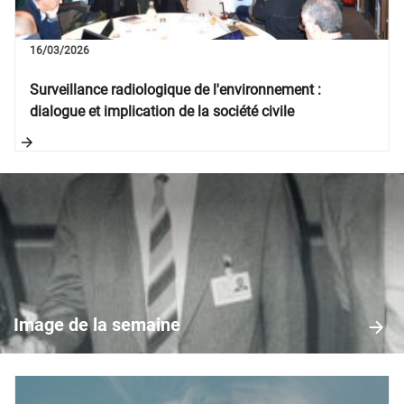
16/03/2026
Surveillance radiologique de l'environnement :
dialogue et implication de la société civile
Image
de
la
Image de la semaine
semaine