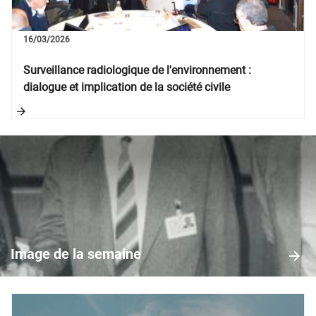
16/03/2026
Surveillance radiologique de l'environnement :
dialogue et implication de la société civile
Image
de
la
Image de la semaine
semaine