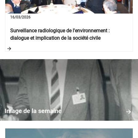
16/03/2026
Surveillance radiologique de l'environnement :
dialogue et implication de la société civile
Image
de
la
Image de la semaine
semaine